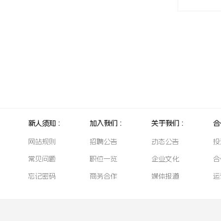
新人须知 :
加入我们 :
关于我们 :
合
网站规则
招聘公告
动态公告
投
常见问题
职位一览
企业文化
合
忘记密码
商务合作
媒体报道
运