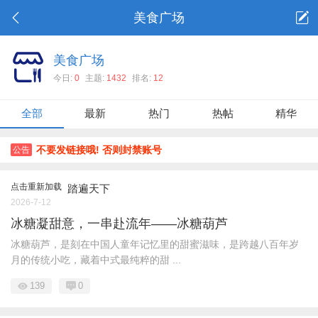
美食广场
美食广场
今日:
0
主题:
1432
排名:
12
全部
最新
热门
热帖
精华
不要发链接哦! 否则封禁账号
公告
点击重新加载
踏遍天下
2026-7-12
冰糖凝甜意，一串赴流年——冰糖葫芦
冰糖葫芦，是刻在中国人童年记忆里的甜蜜滋味，是跨越八百年岁
月的传统小吃，藏着中式最纯粹的甜 ...
139
0