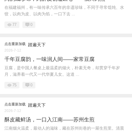
在福建福州，有一味传承六百年的非遗珍味，不同于寻常馄饨、水
饺，以肉为皮、以肉为馅，一口下去 ...
77
0
点击重新加载
踏遍天下
2026-7-12
千年豆腐韵，一味润人间——家常豆腐
豆腐，是中国人餐桌上最温柔的烟火，朴素无奇，却贯穿千年岁
月，滋养着一代又一代华夏儿女。这道 ...
75
0
点击重新加载
踏遍天下
2026-7-12
酥皮藏鲜汤，一口入江南——苏州生煎
江南烟火温柔，最动人的滋味，藏在苏州街巷的一屉生煎里。清晨