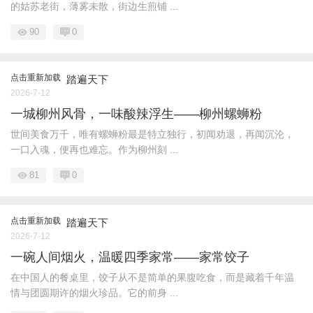
的姑苏老街，薄雾未散，街边生煎铺 ...
90
0
点击重新加载
踏遍天下
2026-7-12
一城柳州风骨，一味酸辣浮生——柳州螺蛳粉
世间美食万千，唯有螺蛳粉最是特立独行，初闻劝退，再闻沉沦，
一口入魂，便再也难忘。作为柳州刻 ...
81
0
点击重新加载
踏遍天下
2026-7-12
一碗人间烟火，温暖四季家常——家常饺子
在中国人的餐桌里，饺子从不是简单的果腹吃食，而是藏着千年温
情与团圆期许的烟火珍品。它的前身 ...