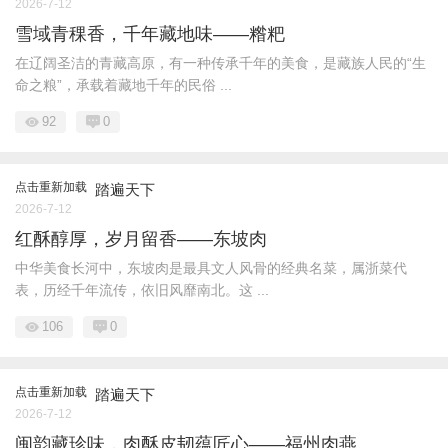
2026-7-12
雪域青稞香，千年藏地味——糌粑
在辽阔圣洁的青藏高原，有一种传承千年的美食，是藏族人民的“生
命之粮”，承载着藏地千年的民俗 ...
92
0
点击重新加载
踏遍天下
2026-7-12
红酥醇厚，岁月留香——东坡肉
中华美食长河中，东坡肉是最具文人风骨的经典名菜，属浙菜代
表，历经千年流传，依旧风靡南北。这 ...
106
0
点击重新加载
踏遍天下
2026-7-12
闽韵藏珍味，肉酥皮韧蕴匠心——福州肉燕