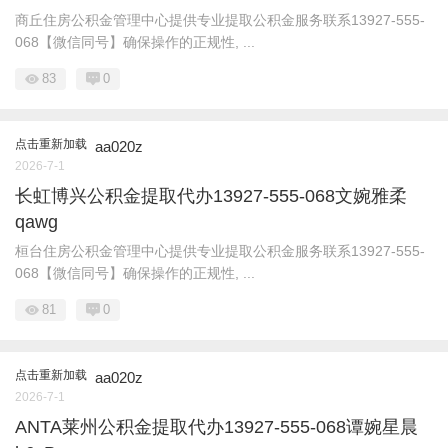
商丘住房公积金管理中心提供专业提取公积金服务联系13927-555-
068【微信同号】确保操作的正规性, ...
83
0
点击重新加载
aa020z
2026-7-1
长虹博兴公积金提取代办13927-555-068文婉雅柔
qawg
桓台住房公积金管理中心提供专业提取公积金服务联系13927-555-
068【微信同号】确保操作的正规性, ...
81
0
点击重新加载
aa020z
2026-7-1
ANTA莱州公积金提取代办13927-555-068谭婉星晨