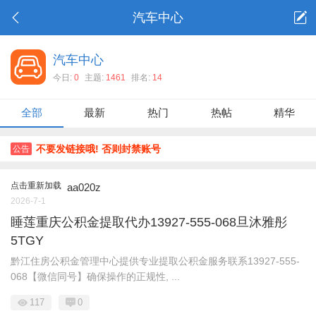
汽车中心
汽车中心
今日:
0
主题:
1461
排名:
14
全部
最新
热门
热帖
精华
不要发链接哦! 否则封禁账号
公告
点击重新加载
aa020z
2026-7-1
睡莲重庆公积金提取代办13927-555-068旦沐雅彤
5TGY
黔江住房公积金管理中心提供专业提取公积金服务联系13927-555-
068【微信同号】确保操作的正规性, ...
117
0